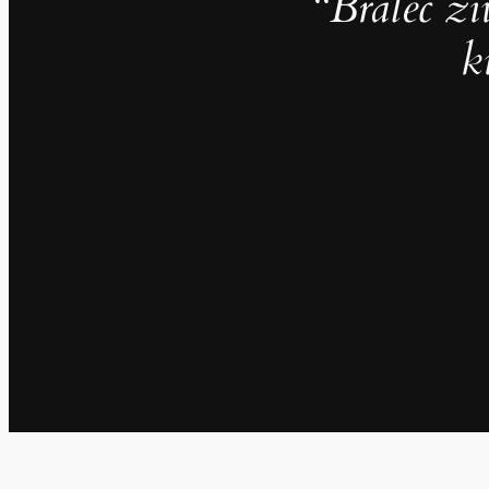
“
Bralec ži
k