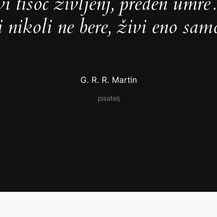
vi tisoč življenj, preden um
i nikoli ne bere, živi eno sam
G. R. R. Martin
pisatelj