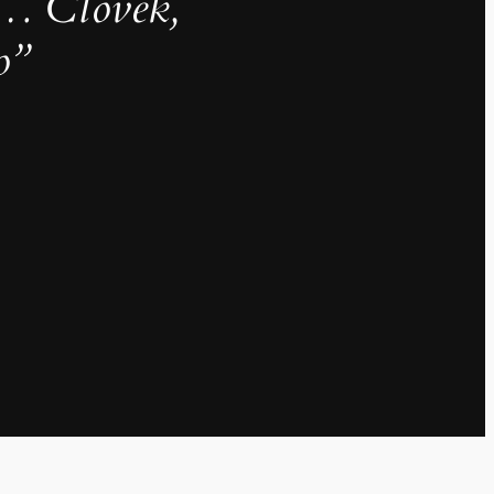
re… Človek,
o
”