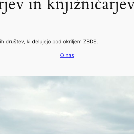
rjev in knjižničarje
 društev, ki delujejo pod okriljem ZBDS.
O nas