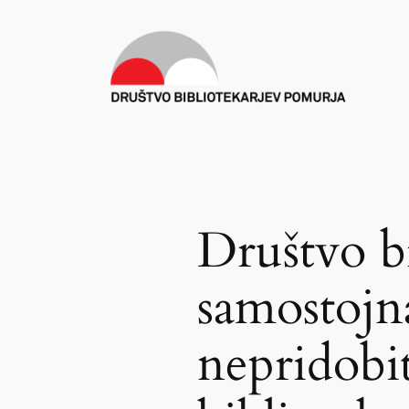
Preskoči
na
vsebino
Društvo b
samostojna
nepridobi