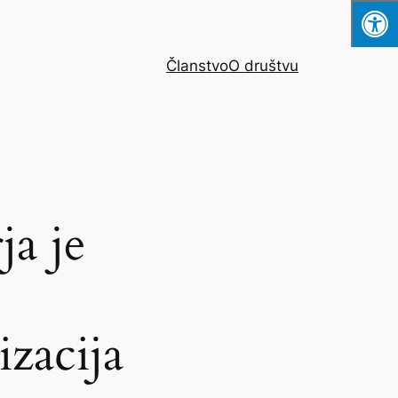
Članstvo
O društvu
ja je
zacija